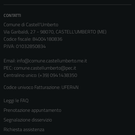
Questi cookie
non raccolgono
CONTATTI
informazioni
Comune di Castell'Umberto
personali.
Via Garibaldi, 27 - 98070, CASTELL'UMBERTO (ME)
Codice fiscale: 84004180836
P.IVA: 01032850834
Email:
info@comune.castellumberto.me.it
PEC:
comune.castellumberto@pec.it
Centralino unico: (+39) 0941438350
Codice univoco Fatturazione: UFER4N
Leggi le FAQ
Prenotazione appuntamento
Segnalazione disservizio
Richiesta assistenza