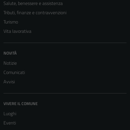
Salute, benessere e assistenza
Tributi, finanze e contravvenzioni
Turismo
Vita lavorativa
NOVITÀ
Notizie
Tecnici
Comunicati
Questi cookie
Avvisi
sono necessari
per il
funzionamento
VIVERE IL COMUNE
del sito e non
possono
Luoghi
essere
Eventi
disabilitati.