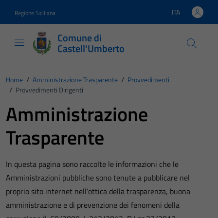
Vai ai contenuti
Vai al footer
ITA
Regione Siciliana
Lingua attiva:
Comune di
Castell'Umberto
Home
/
Amministrazione Trasparente
/
Provvedimenti
/
Provvedimenti Dirigenti
Amministrazione
Trasparente
In questa pagina sono raccolte le informazioni che le
Amministrazioni pubbliche sono tenute a pubblicare nel
proprio sito internet nell’ottica della trasparenza, buona
amministrazione e di prevenzione dei fenomeni della