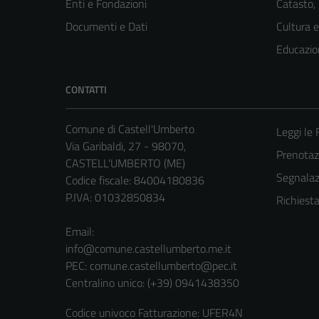
Enti e Fondazioni
Catasto,
Documenti e Dati
Cultura 
Educazio
CONTATTI
Comune di Castell'Umberto
Leggi le
Via Garibaldi, 27 - 98070,
Prenota
CASTELL'UMBERTO (ME)
Segnalazi
Codice fiscale: 84004180836
P.IVA: 01032850834
Richiest
Email:
info@comune.castellumberto.me.it
PEC:
comune.castellumberto@pec.it
Centralino unico: (+39) 0941438350
Codice univoco Fatturazione: UFER4N