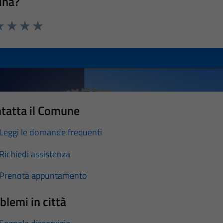
ina?
a 1 stelle su 5
luta 2 stelle su 5
Valuta 3 stelle su 5
Valuta 4 stelle su 5
Valuta 5 stelle su 5
tatta il Comune
Leggi le domande frequenti
Richiedi assistenza
Prenota appuntamento
blemi in città