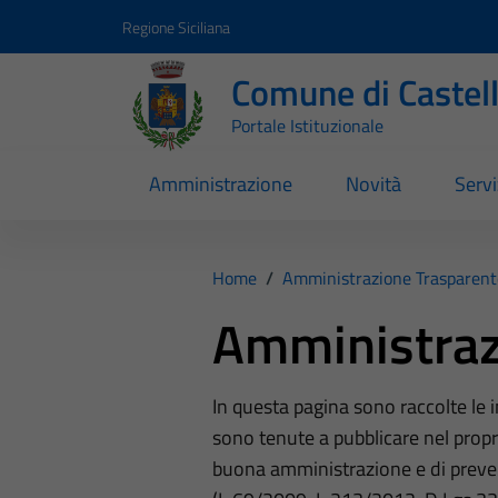
Vai ai contenuti
Vai al footer
Regione Siciliana
Comune di Castel
Portale Istituzionale
Amministrazione
Novità
Servi
Home
/
Amministrazione Trasparent
Amministraz
In questa pagina sono raccolte le
sono tenute a pubblicare nel propri
buona amministrazione e di preve