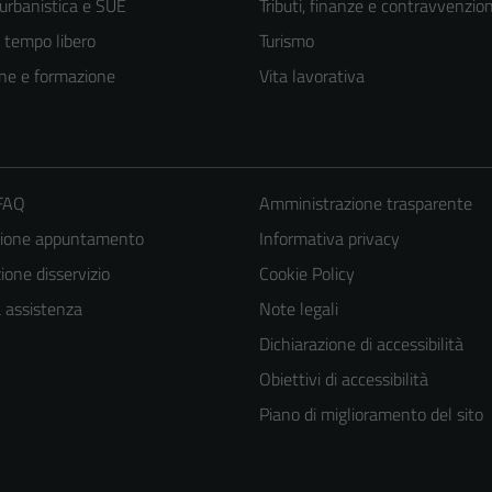
 urbanistica e SUE
Tributi, finanze e contravvenzion
e tempo libero
Turismo
ne e formazione
Vita lavorativa
 FAQ
Amministrazione trasparente
zione appuntamento
Informativa privacy
one disservizio
Cookie Policy
a assistenza
Note legali
Tecnici
Dichiarazione di accessibilità
Questi cookie
Obiettivi di accessibilità
sono necessari
Piano di miglioramento del sito
per il
funzionamento
del sito e non