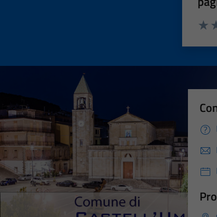
pag
Valut
Va
Con
Pro