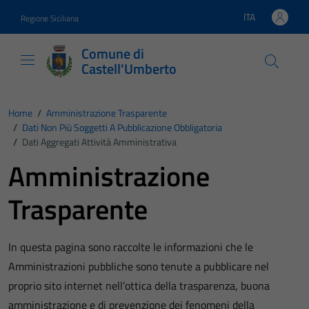
Vai ai contenuti
Vai al footer
ITA
Regione Siciliana
Lingua attiva:
Comune di
Castell'Umberto
Home
/
Amministrazione Trasparente
/
Dati Non Più Soggetti A Pubblicazione Obbligatoria
/
Dati Aggregati Attività Amministrativa
Amministrazione
Trasparente
In questa pagina sono raccolte le informazioni che le
Amministrazioni pubbliche sono tenute a pubblicare nel
proprio sito internet nell’ottica della trasparenza, buona
amministrazione e di prevenzione dei fenomeni della