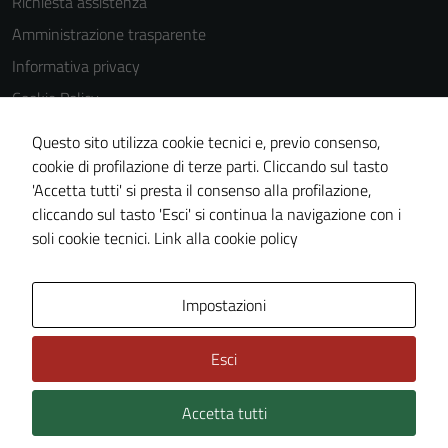
Richiesta assistenza
Amministrazione trasparente
Informativa privacy
Cookie Policy
Note legali
Questo sito utilizza cookie tecnici e, previo consenso,
Dichiarazione di accessibilità
cookie di profilazione di terze parti. Cliccando sul tasto
'Accetta tutti' si presta il consenso alla profilazione,
Obiettivi di accessibilità
cliccando sul tasto 'Esci' si continua la navigazione con i
Piano di miglioramento del sito
soli cookie tecnici.
Link alla cookie policy
Mappa del sito
Impostazioni
Esci
Accetta tutti
Credits: ©
Technical Design s.r.l.