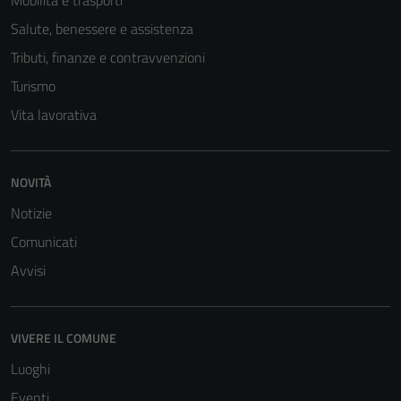
Mobilità e trasporti
Salute, benessere e assistenza
Tributi, finanze e contravvenzioni
Turismo
Vita lavorativa
NOVITÀ
Notizie
Tecnici
Comunicati
Questi cookie
sono necessari
Avvisi
per il
funzionamento
del sito e non
VIVERE IL COMUNE
possono
Luoghi
essere
Eventi
disabilitati.