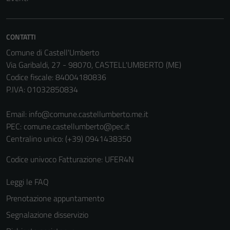
Questi cookie
non raccolgono
informazioni
CONTATTI
personali.
Comune di Castell'Umberto
Via Garibaldi, 27 - 98070, CASTELL'UMBERTO (ME)
Codice fiscale: 84004180836
P.IVA: 01032850834
Email:
info@comune.castellumberto.me.it
PEC:
comune.castellumberto@pec.it
Centralino unico: (+39) 0941438350
Codice univoco Fatturazione: UFER4N
Leggi le FAQ
Prenotazione appuntamento
Segnalazione disservizio