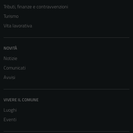
Tributi, finanze e contravvenzioni
Turismo
Vita lavorativa
NOVITÀ
Notizie
Comunicati
Tecnici
Questi cookie
Avvisi
sono necessari
per il
funzionamento
VIVERE IL COMUNE
del sito e non
Luoghi
possono
essere
Eventi
disabilitati.
Questi cookie