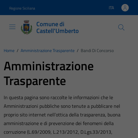
Vai ai contenuti
Vai al footer
ITA
Regione Siciliana
Lingua attiva:
Comune di
Castell'Umberto
Home
/
Amministrazione Trasparente
/
Bandi Di Concorso
Amministrazione
Trasparente
In questa pagina sono raccolte le informazioni che le
Amministrazioni pubbliche sono tenute a pubblicare nel
proprio sito internet nell’ottica della trasparenza, buona
amministrazione e di prevenzione dei fenomeni della
corruzione (L.69/2009, L.213/2012, D.Lgs.33/2013,