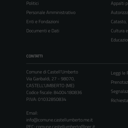
Politici
Appalti p
Personale Amministrativo
Autorizza
Enti e Fondazioni
Catasto,
Documenti e Dati
Cultura 
Educazio
CONTATTI
Comune di Castell'Umberto
Leggi le
Via Garibaldi, 27 - 98070,
Prenota
CASTELL'UMBERTO (ME)
Segnalazi
Codice fiscale: 84004180836
P.IVA: 01032850834
Richiest
Email:
info@comune.castellumberto.me.it
PEC:
comune.castellumberto@pec.it