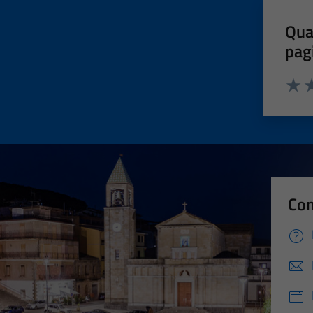
Qua
pag
Valut
Va
Con