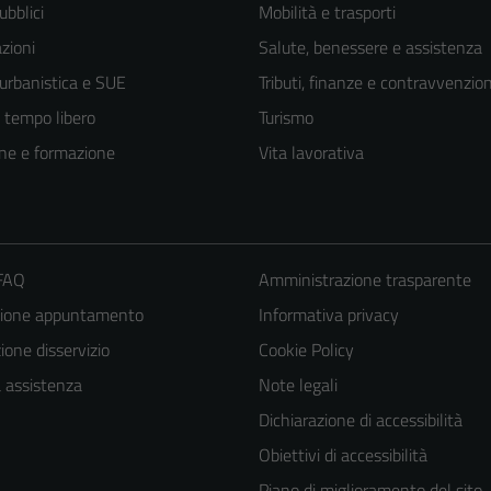
ubblici
Mobilità e trasporti
zioni
Salute, benessere e assistenza
 urbanistica e SUE
Tributi, finanze e contravvenzion
e tempo libero
Turismo
ne e formazione
Vita lavorativa
 FAQ
Amministrazione trasparente
zione appuntamento
Informativa privacy
one disservizio
Cookie Policy
Tecnici
a assistenza
Note legali
Questi cookie
Dichiarazione di accessibilità
sono necessari
Obiettivi di accessibilità
per il
Piano di miglioramento del sito