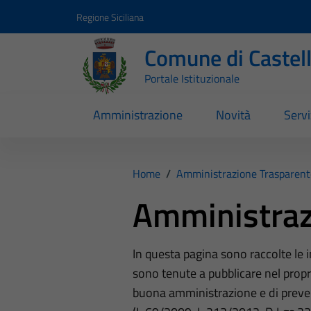
Vai ai contenuti
Vai al footer
Regione Siciliana
Comune di Castel
Portale Istituzionale
Amministrazione
Novità
Servi
Home
/
Amministrazione Trasparent
Amministraz
In questa pagina sono raccolte le
sono tenute a pubblicare nel propri
buona amministrazione e di preve