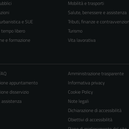
ubblici
Mobilità e trasporti
zioni
Salute, benessere e assistenza
 urbanistica e SUE
Tributi, finanze e contravvenzion
e tempo libero
Turismo
ne e formazione
Vita lavorativa
 FAQ
Amministrazione trasparente
zione appuntamento
Informativa privacy
one disservizio
Cookie Policy
Tecnici
a assistenza
Note legali
Questi cookie
Dichiarazione di accessibilità
sono necessari
Obiettivi di accessibilità
per il
Piano di miglioramento del sito