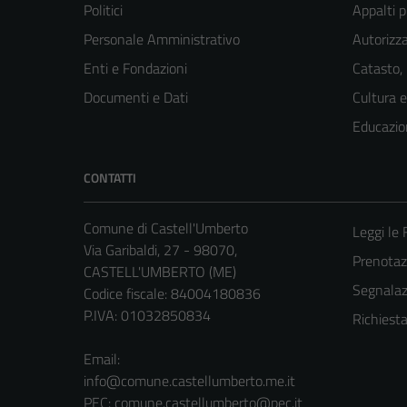
Politici
Appalti p
Personale Amministrativo
Autorizza
Enti e Fondazioni
Catasto,
Documenti e Dati
Cultura 
Educazio
CONTATTI
Comune di Castell'Umberto
Leggi le
Via Garibaldi, 27 - 98070,
Prenota
CASTELL'UMBERTO (ME)
Segnalazi
Codice fiscale: 84004180836
P.IVA: 01032850834
Richiest
Email:
info@comune.castellumberto.me.it
PEC:
comune.castellumberto@pec.it