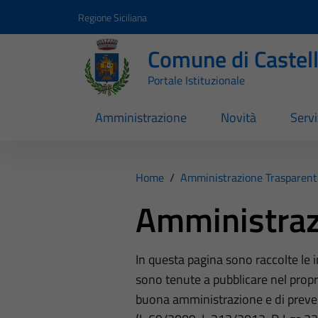
Vai ai contenuti
Vai al footer
Regione Siciliana
Comune di Castel
Portale Istituzionale
Amministrazione
Novità
Servi
Home
/
Amministrazione Trasparent
Amministraz
In questa pagina sono raccolte le
sono tenute a pubblicare nel propri
buona amministrazione e di preve