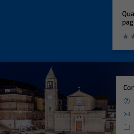
Qua
pag
Valut
Va
Con