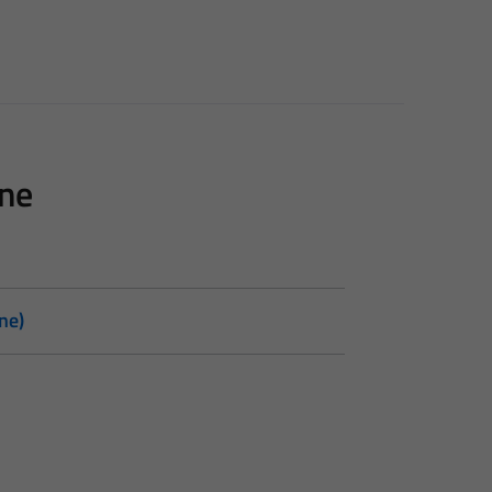
one
ne)