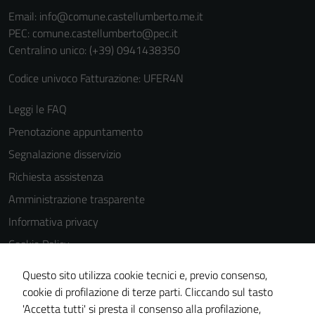
Email:
info@comune.castellumberto.me.it
PEC:
comune.castellumberto@pec.it
Centralino unico: (+39) 0941438350
Codice univoco Fatturazione: UFER4N
Leggi le FAQ
Prenotazione appuntamento
Segnalazione disservizio
Richiesta assistenza
Amministrazione trasparente
Informativa privacy
Cookie Policy
Note legali
Questo sito utilizza cookie tecnici e, previo consenso,
Dichiarazione di accessibilità
cookie di profilazione di terze parti. Cliccando sul tasto
'Accetta tutti' si presta il consenso alla profilazione,
Obiettivi di accessibilità