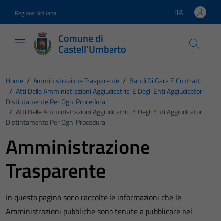
Vai ai contenuti
Vai al footer
ITA
Regione Siciliana
Lingua attiva:
Comune di
Castell'Umberto
Home
/
Amministrazione Trasparente
/
Bandi Di Gara E Contratti
/
Atti Delle Amministrazioni Aggiudicatrici E Degli Enti Aggiudicatori
Distintamente Per Ogni Procedura
/
Atti Delle Amministrazioni Aggiudicatrici E Degli Enti Aggiudicatori
Distintamente Per Ogni Procedura
Amministrazione
Trasparente
In questa pagina sono raccolte le informazioni che le
Amministrazioni pubbliche sono tenute a pubblicare nel