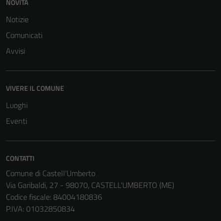
per il
NOVITÀ
funzionamento
Notizie
del sito e non
Comunicati
possono
essere
Avvisi
disabilitati.
Questi cookie
non raccolgono
VIVERE IL COMUNE
informazioni
Luoghi
personali.
Eventi
CONTATTI
Comune di Castell'Umberto
Via Garibaldi, 27 - 98070, CASTELL'UMBERTO (ME)
Codice fiscale: 84004180836
P.IVA: 01032850834