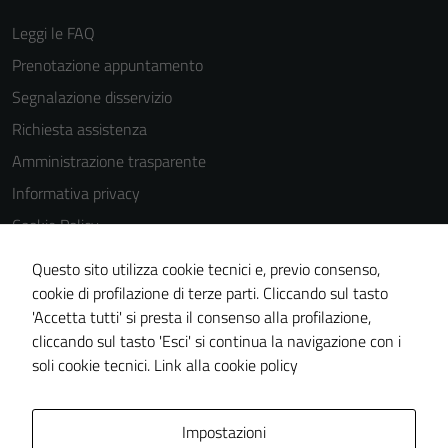
Leggi le FAQ
Prenotazione appuntamento
Segnalazione disservizio
Richiesta assistenza
Amministrazione trasparente
Informativa privacy
Cookie Policy
Note legali
Questo sito utilizza cookie tecnici e, previo consenso,
Dichiarazione di accessibilità
cookie di profilazione di terze parti. Cliccando sul tasto
'Accetta tutti' si presta il consenso alla profilazione,
Obiettivi di accessibilità
cliccando sul tasto 'Esci' si continua la navigazione con i
Piano di miglioramento del sito
soli cookie tecnici.
Link alla cookie policy
Mappa del sito
Impostazioni