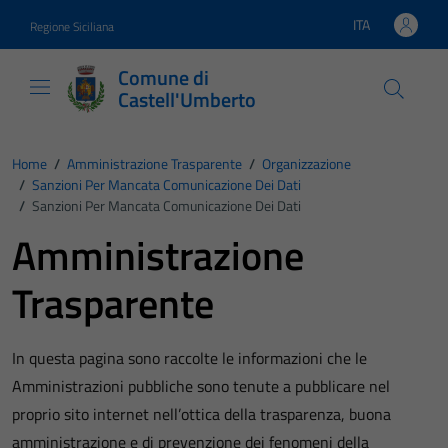
Vai ai contenuti
Vai al footer
ITA
Regione Siciliana
Lingua attiva:
Comune di
Castell'Umberto
Home
/
Amministrazione Trasparente
/
Organizzazione
/
Sanzioni Per Mancata Comunicazione Dei Dati
/
Sanzioni Per Mancata Comunicazione Dei Dati
Amministrazione
Trasparente
In questa pagina sono raccolte le informazioni che le
Amministrazioni pubbliche sono tenute a pubblicare nel
proprio sito internet nell’ottica della trasparenza, buona
amministrazione e di prevenzione dei fenomeni della