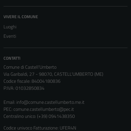
possono
essere
VIVERE IL COMUNE
disabilitati.
Questi cookie
Luoghi
non raccolgono
Eventi
informazioni
personali.
CONTATTI
Comune di Castell'Umberto
Via Garibaldi, 27 - 98070, CASTELL'UMBERTO (ME)
Codice fiscale: 84004180836
P.IVA: 01032850834
Email:
info@comune.castellumberto.me.it
PEC:
comune.castellumberto@pec.it
Centralino unico: (+39) 0941438350
Codice univoco Fatturazione: UFER4N