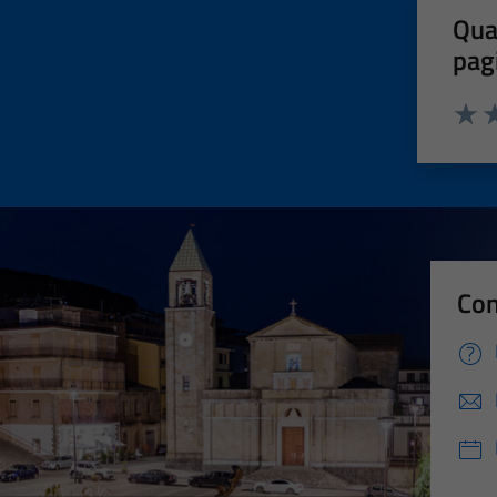
Qua
pag
Valut
Va
Con