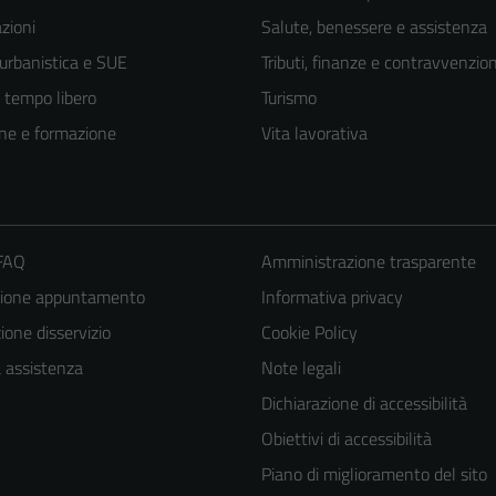
zioni
Salute, benessere e assistenza
 urbanistica e SUE
Tributi, finanze e contravvenzion
e tempo libero
Turismo
ne e formazione
Vita lavorativa
 FAQ
Amministrazione trasparente
zione appuntamento
Informativa privacy
one disservizio
Cookie Policy
Tecnici
a assistenza
Note legali
Questi cookie
Dichiarazione di accessibilità
sono necessari
Obiettivi di accessibilità
per il
Piano di miglioramento del sito
funzionamento