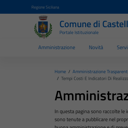
Vai ai contenuti
Vai al footer
Regione Siciliana
Comune di Castel
Portale Istituzionale
Amministrazione
Novità
Servi
Home
/
Amministrazione Trasparent
/
Tempi Costi E Indicatori Di Realiz
Amministraz
In questa pagina sono raccolte le
sono tenute a pubblicare nel propri
buona amministrazione e di preve