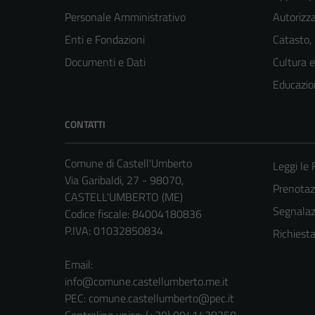
Personale Amministrativo
Autorizza
Enti e Fondazioni
Catasto,
Documenti e Dati
Cultura 
Educazio
CONTATTI
Comune di Castell'Umberto
Leggi le
Via Garibaldi, 27 - 98070,
Prenota
CASTELL'UMBERTO (ME)
Segnalazi
Codice fiscale: 84004180836
P.IVA: 01032850834
Richiest
Email:
info@comune.castellumberto.me.it
PEC:
comune.castellumberto@pec.it
Centralino unico: (+39) 0941438350