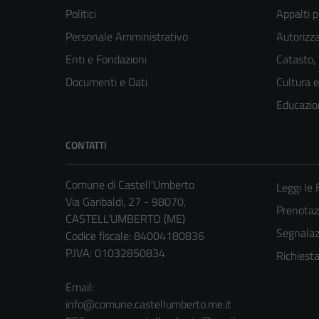
Politici
Appalti p
Personale Amministrativo
Autorizza
Enti e Fondazioni
Catasto,
Documenti e Dati
Cultura 
Educazio
CONTATTI
Comune di Castell'Umberto
Leggi le
Via Garibaldi, 27 - 98070,
Prenota
CASTELL'UMBERTO (ME)
Segnalazi
Codice fiscale: 84004180836
P.IVA: 01032850834
Richiest
Email:
info@comune.castellumberto.me.it