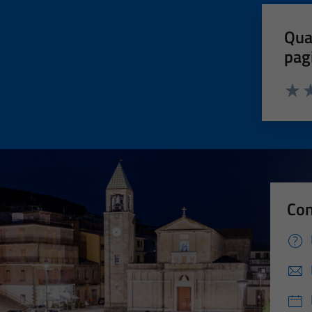
Qua
pag
Valut
Va
Con