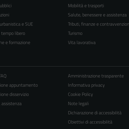
ubblici
Mobilità e trasporti
zioni
Salute, benessere e assistenza
 urbanistica e SUE
Tributi, finanze e contravvenzion
e tempo libero
Turismo
ne e formazione
Vita lavorativa
 FAQ
Amministrazione trasparente
zione appuntamento
Informativa privacy
one disservizio
Cookie Policy
Tecnici
a assistenza
Note legali
Questi cookie
Dichiarazione di accessibilità
sono necessari
Obiettivi di accessibilità
per il