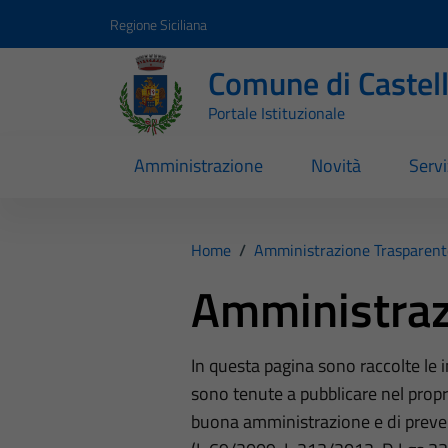
Vai ai contenuti
Vai al footer
Regione Siciliana
Comune di Castel
Portale Istituzionale
Amministrazione
Novità
Servi
Home
/
Amministrazione Trasparent
Amministraz
In questa pagina sono raccolte le
sono tenute a pubblicare nel propri
buona amministrazione e di preve